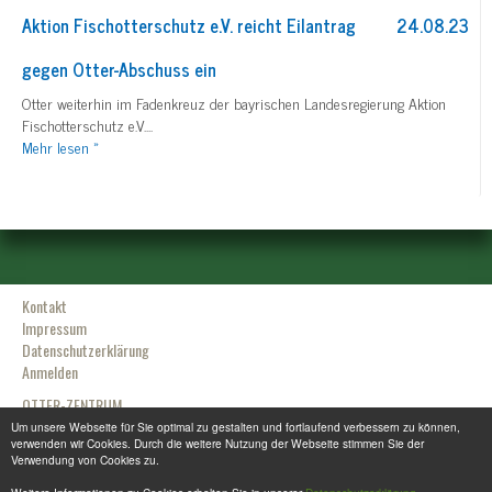
Aktion Fischotterschutz e.V. reicht Eilantrag
24.08.23
gegen Otter-Abschuss ein
Otter weiterhin im Fadenkreuz der bayrischen Landesregierung Aktion
Fischotterschutz e.V....
Mehr
lesen »
Kontakt
Impressum
Datenschutzerklärung
Anmelden
OTTER-ZENTRUM
Sudendorfallee 1
Um unsere Webseite für Sie optimal zu gestalten und fortlaufend verbessern zu können,
verwenden wir Cookies. Durch die weitere Nutzung der Webseite stimmen Sie der
29386 Hankensbüttel
Verwendung von Cookies zu.
Tel.: +49 (0) 5832 / 98 08 0