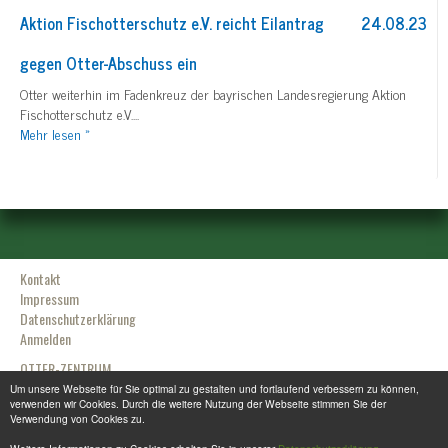
Aktion Fischotterschutz e.V. reicht Eilantrag
24.08.23
gegen Otter-Abschuss ein
Otter weiterhin im Fadenkreuz der bayrischen Landesregierung Aktion
Fischotterschutz e.V....
Mehr
lesen »
Kontakt
Impressum
Datenschutzerklärung
Anmelden
OTTER-ZENTRUM
Sudendorfallee 1
Um unsere Webseite für Sie optimal zu gestalten und fortlaufend verbessern zu können,
verwenden wir Cookies. Durch die weitere Nutzung der Webseite stimmen Sie der
29386 Hankensbüttel
Verwendung von Cookies zu.
Tel.: +49 (0) 5832 / 98 08 0